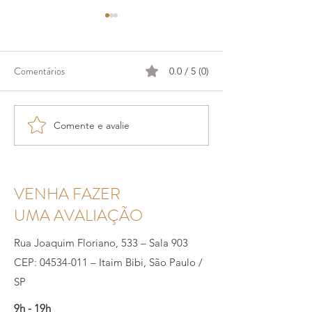
Comentários
0.0 / 5 (0)
Comente e avalie
Testosterona e Cérebro: O
Higiene Íntima: u
papel da modulação
essencial para a sa
hormonal na memória e
atenção
VENHA FAZER
UMA AVALIAÇÃO
Rua Joaquim Floriano, 533 – Sala 903
CEP: 04534-011 – Itaim Bibi, São Paulo /
SP
9h - 19h