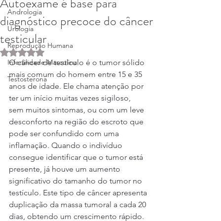
Autoexame é base para
Andrologia
diagnóstico precoce do câncer
Urologia
testicular
Reprodução Humana
Avaliado com NaN de 5 estrelas.
Infertilidade Masculina
O câncer de testículo é o tumor sólido 
mais comum do homem entre 15 e 35 
Testosterona
anos de idade. Ele chama atenção por 
ter um início muitas vezes sigiloso, 
sem muitos sintomas, ou com um leve 
desconforto na região do escroto que 
pode ser confundido com uma 
inflamação. Quando o indivíduo 
consegue identificar que o tumor está 
presente, já houve um aumento 
significativo do tamanho do tumor no 
testículo. Este tipo de câncer apresenta 
duplicação da massa tumoral a cada 20 
dias, obtendo um crescimento rápido.