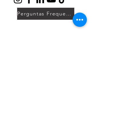
Perguntas Frequentes
A Clínica Jorge Hallak é especializada em
saúde do homem, infertilidade masculina
e urologia.
Não oferecemos serviços de