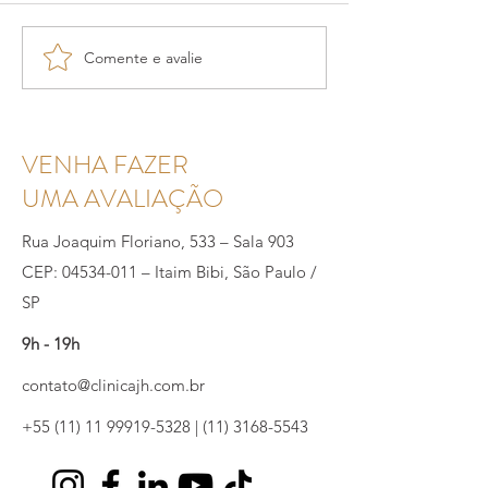
Comente e avalie
Zinco e saúde masculina:
O papel do nutrici
mito ou aliado da fertilidade?
tratamento da infer
masculina
VENHA FAZER
UMA AVALIAÇÃO
Rua Joaquim Floriano, 533 – Sala 903
CEP: 04534-011 – Itaim Bibi, São Paulo /
SP
9h - 19h
contato@clinicajh.com.br
+55 (11) 11 99919-5328
|
(11) 3168-5543