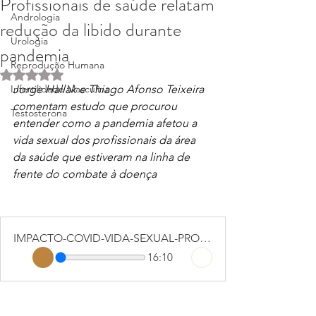
Profissionais de saúde relatam
Andrologia
redução da libido durante
Urologia
pandemia
Reprodução Humana
Avaliado com NaN de 5 estrelas.
Infertilidade Masculina
Jorge Hallak e Thiago Afonso Teixeira 
comentam estudo que procurou 
Testosterona
entender como a pandemia afetou a 
vida sexual dos profissionais da área 
da saúde que estiveram na linha de 
frente do combate à doença
IMPACTO-COVID-VIDA-SEXUAL-PROF-JORGE-HALLAK-E-DR-THIAGO-AFONSO-ROXANE
16:10