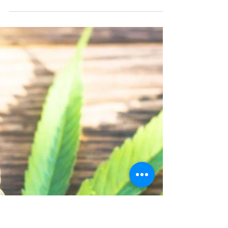
da maconha na qualidade de
espermatozoides
Regulamentação da Cannabis medicinal
facilita acesso de pacientes. Apesar de
defender liberação, André Malbergier pede
cautela na...