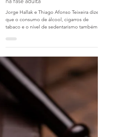
10 de out. de 2024
3 min de leitura
Infertilidade Masculina
Consumo de maconha na
adolescência pode causar infertilidade
na fase adulta
Jorge Hallak e Thiago Afonso Teixeira dizem
que o consumo de álcool, cigarros de
tabaco e o nível de sedentarismo também
influenciam na...