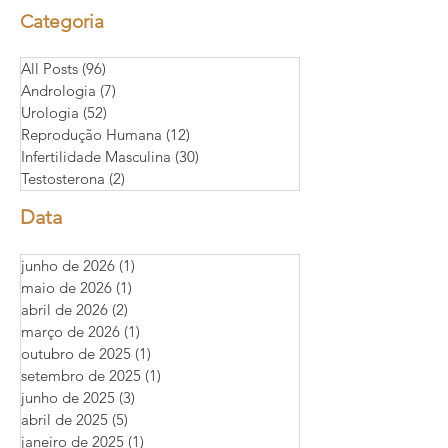
Categoria
All Posts
(96)
96 posts
Andrologia
(7)
7 posts
Urologia
(52)
52 posts
Reprodução Humana
(12)
12 posts
Infertilidade Masculina
(30)
30 posts
Testosterona
(2)
2 posts
Data
junho de 2026
(1)
1 post
maio de 2026
(1)
1 post
abril de 2026
(2)
2 posts
março de 2026
(1)
1 post
outubro de 2025
(1)
1 post
setembro de 2025
(1)
1 post
junho de 2025
(3)
3 posts
abril de 2025
(5)
5 posts
janeiro de 2025
(1)
1 post