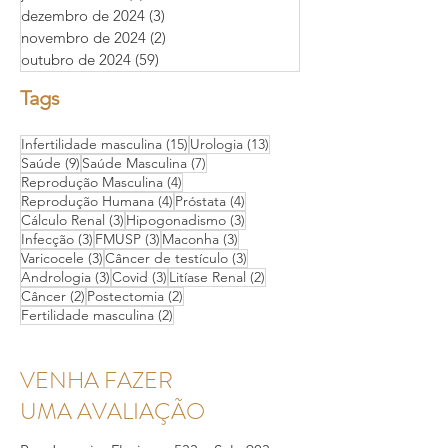
dezembro de 2024
(3)
3 posts
novembro de 2024
(2)
2 posts
outubro de 2024
(59)
59 posts
Tags
15 posts
13 posts
Infertilidade masculina
(15)
Urologia
(13)
9 posts
7 posts
Saúde
(9)
Saúde Masculina
(7)
4 posts
Reprodução Masculina
(4)
4 posts
4 posts
Reprodução Humana
(4)
Próstata
(4)
3 posts
3 posts
Cálculo Renal
(3)
Hipogonadismo
(3)
3 posts
3 posts
3 posts
Infecção
(3)
FMUSP
(3)
Maconha
(3)
3 posts
3 posts
Varicocele
(3)
Câncer de testículo
(3)
3 posts
3 posts
2 posts
Andrologia
(3)
Covid
(3)
Litíase Renal
(2)
2 posts
2 posts
Câncer
(2)
Postectomia
(2)
2 posts
Fertilidade masculina
(2)
VENHA FAZER
UMA AVALIAÇÃO