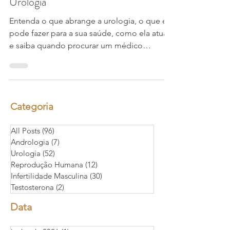
Urologia
Urologia
Entenda o que abrange a urologia, o que ela
pode fazer para a sua saúde, como ela atua
e saiba quando procurar um médico
urologista.
Categoria
All Posts
(96)
96 posts
Andrologia
(7)
7 posts
Urologia
(52)
52 posts
Reprodução Humana
(12)
12 posts
Infertilidade Masculina
(30)
30 posts
Testosterona
(2)
2 posts
Data