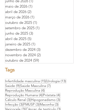
junho de 2026
(1)
1 post
maio de 2026
(1)
1 post
abril de 2026
(2)
2 posts
março de 2026
(1)
1 post
outubro de 2025
(1)
1 post
setembro de 2025
(1)
1 post
junho de 2025
(3)
3 posts
abril de 2025
(5)
5 posts
janeiro de 2025
(1)
1 post
dezembro de 2024
(3)
3 posts
novembro de 2024
(2)
2 posts
outubro de 2024
(59)
59 posts
Tags
15 posts
13 posts
Infertilidade masculina
(15)
Urologia
(13)
9 posts
7 posts
Saúde
(9)
Saúde Masculina
(7)
4 posts
Reprodução Masculina
(4)
4 posts
4 posts
Reprodução Humana
(4)
Próstata
(4)