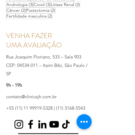
3 posts
3 posts
Cálculo Renal
(3)
Hipogonadismo
(3)
3 posts
3 posts
3 posts
Infecção
(3)
FMUSP
(3)
Maconha
(3)
3 posts
3 posts
Varicocele
(3)
Câncer de testículo
(3)
3 posts
3 posts
2 posts
Andrologia
(3)
Covid
(3)
Litíase Renal
(2)
2 posts
2 posts
Câncer
(2)
Postectomia
(2)
2 posts
Fertilidade masculina
(2)
VENHA FAZER
UMA AVALIAÇÃO
Rua Joaquim Floriano, 533 – Sala 903
CEP: 04534-011 – Itaim Bibi, São Paulo /
SP
9h - 19h
contato@clinicajh.com.br
+55 (11) 11 99919-5328
|
(11) 3168-5543